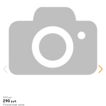
322
2
руб.
290
2
руб.
Розничная цена
Р