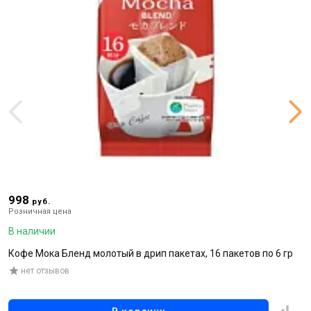
998
1
руб.
Розничная цена
Р
В наличии
В
Кофе Мока Бленд молотый в дрип пакетах, 16 пакетов по 6 гр
Р
нет отзывов