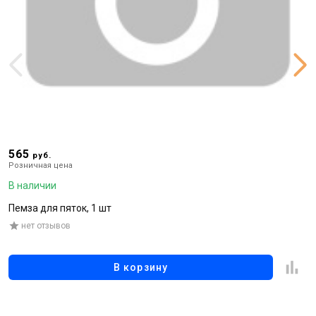
565
5
руб.
Розничная цена
Р
В наличии
В
Пемза для пяток, 1 шт
Г
нет отзывов
В корзину