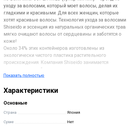
уходу за волосами, который моет волосы, делая их
гладкими и красивыми. Для всех женщин, которые
хотят красивые волосы. Технология ухода за волосами
Shiseido и эссенция из натуральных органических трав
мягко очищают волосы от сердцевины и заботятся о
коже!
Около 34% этих контейнеров изготовлены из
экологически чистого пластика растительного
происхождения. Компания Shiseido занимается
природоохранной деятельностью с целью создания
Показать полностью
устойчивого общества, в котором прекрасно
сосуществуют люди и земля.
Характеристики
Сделайте ваши волосы красивыми с помощью
надежного продукта. Эссенция, смешанная
Основные
исключительно с органическими травами
(увлажняющие волосы ингредиенты: экстракт цветков
Страна
Япония
ромашки, экстракт розмарина, DPG, сорбитол, BG) с
Сухие
Нет
благословениями природы делает ваши волосы