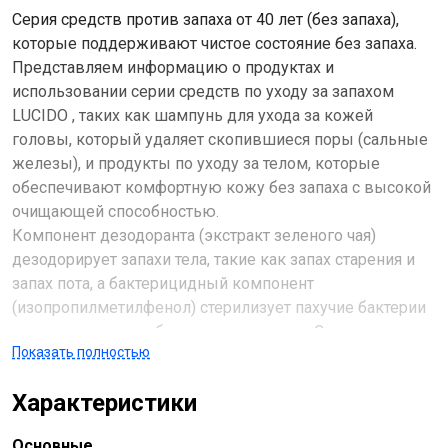
Серия средств против запаха от 40 лет (без запаха),
которые поддерживают чистое состояние без запаха.
Представляем информацию о продуктах и
использовании серии средств по уходу за запахом
LUCIDO , таких как шампунь для ухода за кожей
головы, который удаляет скопившиеся поры (сальные
железы), и продукты по уходу за телом, которые
обеспечивают комфортную кожу без запаха с высокой
очищающей способностью.
Компонент дезодоранта (экстракт зеленого чая)
дезодорирует запахи тела, такие как запах старения и
запах пота, а бактерицидный компонент
(изопропилметилфенол) стерилизует пахучие бактерии
и предотвращает образование запахов. Содержит
Показать полностью
«смесь растительных флавоноидов (порошок
экстракта солодки, экстракт коры корицы)» и «экстракт
Характеристики
зеленого чая» (увлажняющий ингредиент). Обладая
высокой моющей способностью, тщательно удаляет
Основные