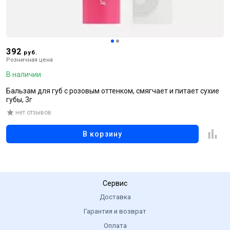
392
9
руб.
Розничная цена
Р
В наличии
В
Бальзам для губ с розовым оттенком, смягчает и питает сухие
Б
губы, 3г
у
нет отзывов
В корзину
Сервис
Доставка
Гарантия и возврат
Оплата