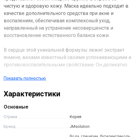
чистую и здоровую кожу. Маска идеально подходит в
качестве дополнительного средства при акне и
воспалениях, обеспечивая комплексный уход,
направленный на устранение несовершенств и
восстановление естественного баланса кожи.
В сердце этой уникальной формулы лежит экстракт
ячменя, веками известный своими успокаивающими и
противовоспалительными свойствами. Он деликатно
воздействует на кожу, снимая раздражение и
Показать полностью
уменьшая покраснения, одновременно способствуя
заживлению мелких повреждений. 12 видов
Характеристики
гиалуроновой кислоты, работая в синергии,
обеспечивают глубокое и многоуровневое
Основные
увлажнение, наполняя кожу влагой и поддерживая
оптимальный гидробаланс. Это не только визуально
Страна
Корея
разглаживает мелкие морщинки, но и повышает
Бренд
JMsolution
эластичность и упругость кожи.
Вода, глицерин, бутиленгликоль,