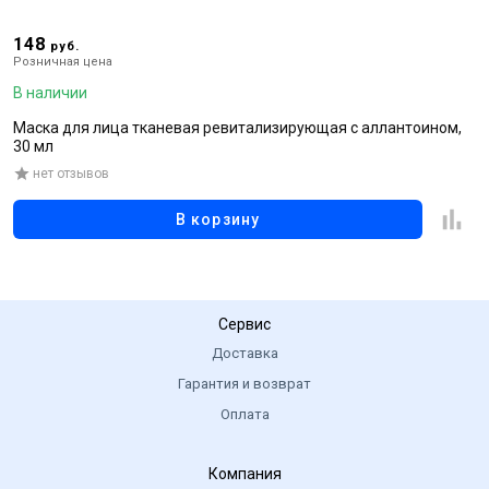
148
2
руб.
Розничная цена
Р
В наличии
В
Маска для лица тканевая ревитализирующая с аллантоином,
М
30 мл
г
нет отзывов
В корзину
Сервис
Доставка
Гарантия и возврат
Оплата
Компания