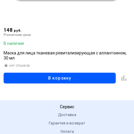
148
2
руб.
Розничная цена
Р
В наличии
В
Маска для лица тканевая ревитализирующая с аллантоином,
М
30 мл
г
нет отзывов
В корзину
Сервис
Доставка
Гарантия и возврат
Оплата