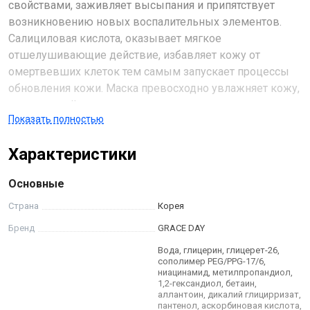
свойствами, заживляет высыпания и припятствует
возникновению новых воспалительных элементов.
Салициловая кислота, оказывает мягкое
отшелушивающие действие, избавляет кожу от
омертвевших клеток тем самым запускает процессы
обновления кожи. Маска превосходно увлажняет кожу,
наполняет её питательными веществами и витаминами,
Показать полностью
улучшает состояние кожи и оставляет ее гладкой и
увлажненной на весь день.
Характеристики
Основные
Страна
Корея
Бренд
GRACE DAY
Вода, глицерин, глицерет-26,
сополимер PEG/PPG-17/6,
ниацинамид, метилпропандиол,
1,2-гександиол, бетаин,
аллантоин, дикалий глицирризат,
пантенол, аскорбиновая кислота,