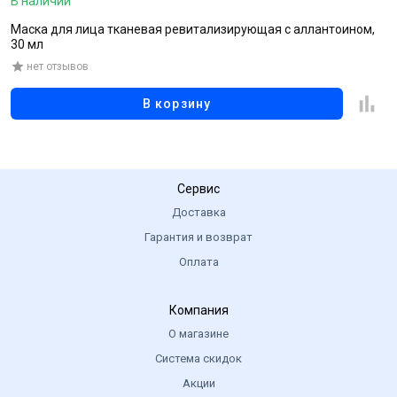
В наличии
В
Маска для лица тканевая ревитализирующая с аллантоином,
М
30 мл
г
нет отзывов
В корзину
Сервис
Доставка
Гарантия и возврат
Оплата
Компания
О магазине
Система скидок
Акции