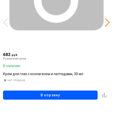
682
4
руб.
Розничная цена
Р
В наличии
В
Крем для глаз с коллагеном и пептидами, 30 мл
В
нет отзывов
В корзину