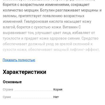
борется с возрастными изменениями, сокращает
количество морщин. Ботулин разглаживает морщины и
заломы, припятствует появлению возрастных
изменений. Гиалуроновая кислота насыщает кожу
влагой, борется с сухостью кожи. Витамин С
выравнивает тон, улучшает цвет лица, избавляет от
тусклости и придает коже здоровое сияние. Средство
обеспечивает должный уход за зрелой склонной к
сухости кожи, обеспечивает мощный лифтинг-эффект,
замедляет старение и питает эпидермис витаминами и
Показать полностью
минералами.
Характеристики
Основные
Страна
Корея
Сухие
Нет