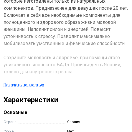
которые изготовлены только из натуральных
компонентов. Предназначен для девушек после 20 лет.
Включает в себя все необходимые компоненты для
полноценного и здорового образа жизни молодой
женщины. Наполнит силой и энергией. Повысит
устойчивость к стрессу. Позволит максимально
мобилизовать умственные и физические способности.
Сохраните молодость и здоровье, при помощи этого
уникального японского БАДа. Произведен в Японии,
только для внутреннего рынка.
Показать полностью
Состоит из пяти частей:
Характеристики
Коэнзим Q10 (кофермент молодости) - мощнейший
антиоксидант, который нейтрализует в организме
Основные
действие свободных радикалов. Способствует
обновлению клеток и предотвращает старение
Страна
Япония
организма, болезни сердца, атеросклероз. Защищает от
Сухие
Нет