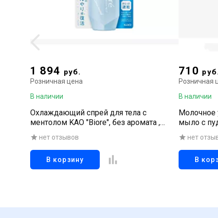
1 894
710
руб.
руб
Розничная цена
Розничная 
В наличии
В наличии
Охлаждающий спрей для тела с
Молочное 
ментолом KAO "Biore", без аромата ,
мыло с пу
спрей 120 мл
нет отзывов
нет отзы
В корзину
В кор