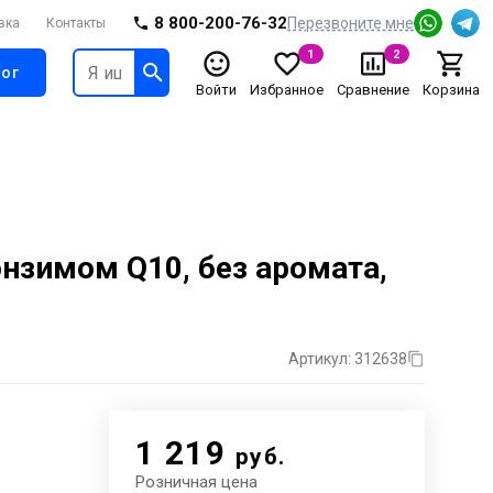
8 800-200-76-32
Перезвоните мне
вка
Контакты
1
2
ог
Войти
Избранное
Сравнение
Корзина
нзимом Q10, без аромата,
Артикул: 312638
1 219
руб.
Розничная цена