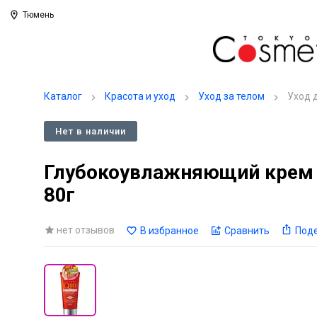
Тюмень
Каталог
Красота и уход
Уход за телом
Уход 
Нет в наличии
Глубокоувлажняющий крем д
80г
нет отзывов
В избранное
Сравнить
Под