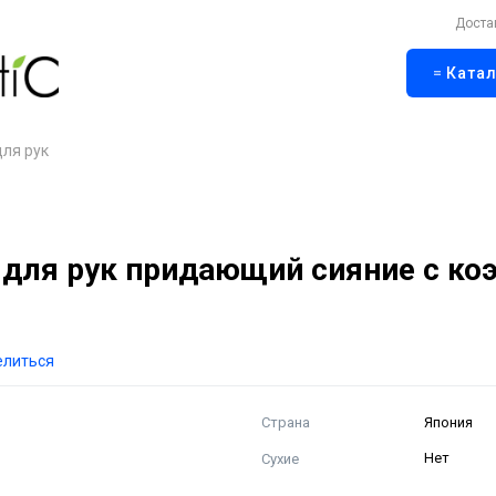
Доста
Катал
для рук
ля рук придающий сияние с коэ
елиться
Страна
Япония
Сухие
Нет