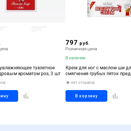
797
.
руб.
цена
Розничная цена
В наличии
увлажняющее туалетное
Крем для ног с маслом ши д
дровым ароматом роз, 3 шт
смягчения грубых пяток пре
сухость, делая кожу эластичн
вов
нет отзывов
зину
В корзину