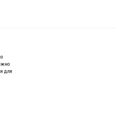
но
ежно
я для