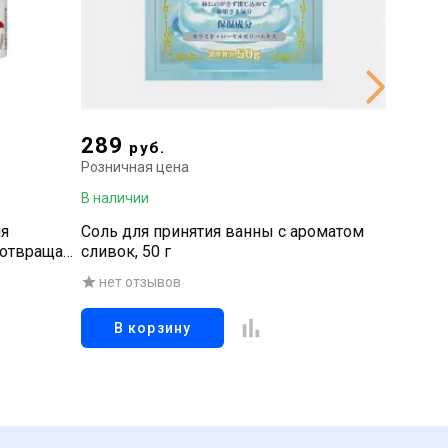
289
2 16
руб.
Розничная цена
Рознична
В наличии
В наличи
ля
Соль для принятия ванны с ароматом
Дезодор
дотвращает
сливок, 50 г
потоотд
ой, 150 гр
неприят
нет отзывов
нет о
20 г
В корзину
В к