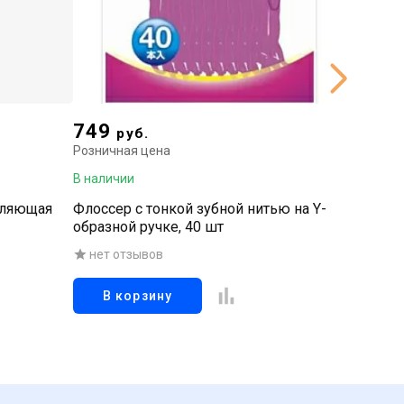
749
749
руб.
р
Розничная цена
Рознична
В наличии
В наличи
пляющая
Флоссер с тонкой зубной нитью на Y-
Флосспи
образной ручке, 40 шт
нитью н
120 шт
нет отзывов
нет о
В корзину
В к