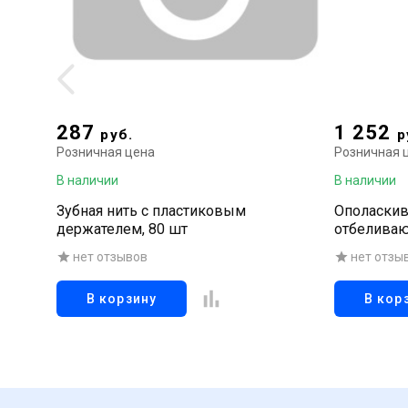
287
1 252
руб.
р
Розничная цена
Розничная 
В наличии
В наличии
Зубная нить с пластиковым
Ополаскива
держателем, 80 шт
отбеливаю
пигментног
нет отзывов
нет отзы
(жидкая зу
мл
В корзину
В кор