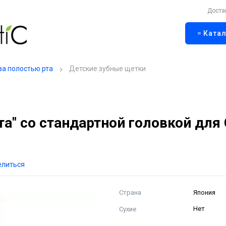
Доста
Катал
за полостью рта
Детские зубные щетки
ята" со стандартной головкой 
елиться
Страна
Япония
Сухие
Нет