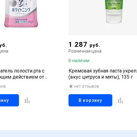
1 287
уб.
руб.
цена
Розничная цена
В наличии
тель полости рта с
Кремовая зубная паста укре
щим действием от
(вкус цитруса и мяты), 135 г
о и табачного налёта
вов
нет отзывов
бная паста / со спиртом), 600
зину
В корзину