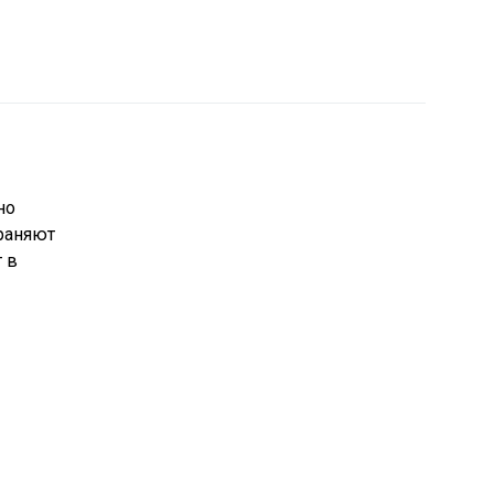
но
траняют
 в