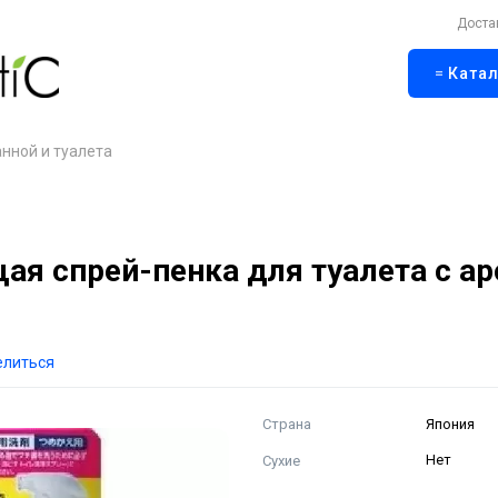
Доста
Катал
нной и туалета
я спрей-пенка для туалета с а
елиться
Страна
Япония
Сухие
Нет