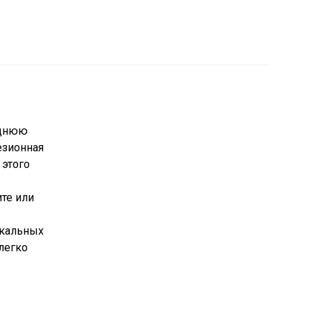
аднюю
езионная
 этого
ите или
икальных
 легко