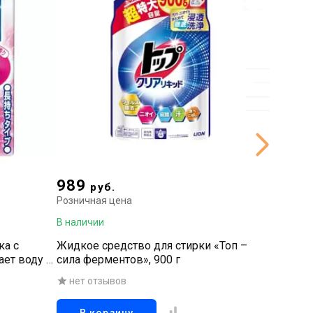
989
598
руб.
р
Розничная цена
Рознична
В наличии
В наличи
ка с
Жидкое средство для стирки «Топ –
Концен
ет воду в
сила ферментов», 900 г
белья (
отбелив
нет отзывов
нет о
компоне