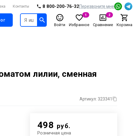
8 800-200-76-32
Перезвоните мне
вка
Контакты
1
2
ог
Войти
Избранное
Сравнение
Корзина
роматом лилии, сменная
Артикул: 323341
498
руб.
Розничная цена