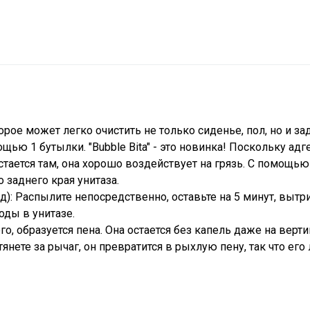
орое может легко очистить не только сиденье, пол, но и з
щью 1 бутылки. "Bubble Bita" - это новинка! Поскольку адг
стается там, она хорошо воздействует на грязь. С помощью
 заднего края унитаза.
т.д): Распылите непосредственно, оставьте на 5 минут, вытр
оды в унитазе.
о, образуется пена. Она остается без капель даже на верт
нете за рычаг, он превратится в рыхлую пену, так что его