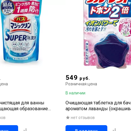
549
.
руб.
цена
Розничная цена
В наличии
чистящая для ванны
Очищающая таблетка для бач
ащающая образование
ароматом лаванды (окрашива
чёрной плесени, с
голубой цвет), 120 гр
вов
нет отзывов
риальным эффектом, 300 мл