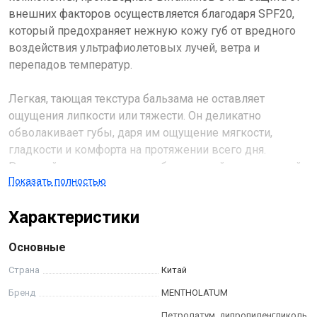
внешних факторов осуществляется благодаря SPF20,
который предохраняет нежную кожу губ от вредного
воздействия ультрафиолетовых лучей, ветра и
перепадов температур.
Легкая, тающая текстура бальзама не оставляет
ощущения липкости или тяжести. Он деликатно
обволакивает губы, даря им ощущение мягкости,
гладкости и комфорта на протяжении всего дня.
Розовый оттенок придает губам свежий, отдохнувший
Показать полностью
вид, подчеркивая их естественную красоту и делая их
визуально более объемными.
Характеристики
Регулярное использование бальзама помогает
Основные
предотвратить сухость, шелушение и появление
трещин, поддерживая оптимальный уровень
Страна
Китай
увлажнения. Активные ингредиенты, такие как
Бренд
MENTHOLATUM
витамины С и Е, способствуют регенерации кожи,
Петролатум, дипропиленгликоль