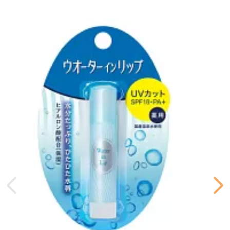
бутил гидроксигидроциннамат,
фитостеролы, CI 77491, TBHQ,
BHT, токоферол,
аскорбилпальмитат, экстракт
цветков жасмина самбак
(jasminum sambac), масло
цветков ромашки аптечной
(chamomilla recutita), масло
цветков розы дамасской,
Состав Строка
экстракт соссюреи обернутой.
Сухие
Нет
Объем
3 г