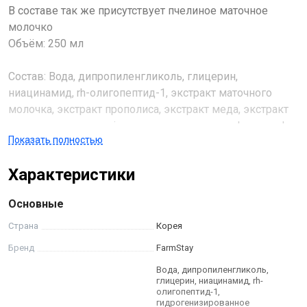
В составе так же присутствует пчелиное маточное
молочко
Объём: 250 мл
Состав: Вода, дипропиленгликоль, глицерин,
ниацинамид, rh-олигопептид-1, экстракт маточного
молочка, экстракт прополиса, экстракт меда, экстракт
плодов цитрусовых junos, экстракт плодов chaenomeles
Показать полностью
sinensis, гиалуронат натрия, трегалоза, бетаин,
карбомер, триэтаноламин, пэг-60 гидрогенизированное
Характеристики
касторовое масло, феноксиэтанол, каприлгликоль,
гидрогенизированный димер касторового масла
Основные
дилинолеат, пэг - 40 гидрогенизированное касторовое
масло, аргинин, динатрий эдта, ксантановая камедь,
Страна
Корея
золото, ci 19140, ароматизатор
Бренд
FarmStay
Вода, дипропиленгликоль,
глицерин, ниацинамид, rh-
олигопептид-1,
гидрогенизированное